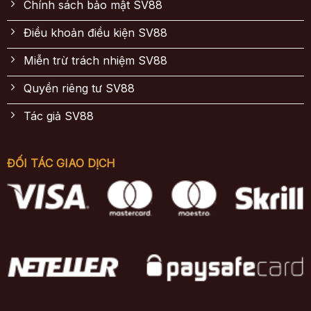
Chính sách bảo mật SV88
100 ngàn đồng và những “tay to” đánh lệnh tiền
tỷ.
Điều khoản điều kiện SV88
Mức cược tối thiểu: Chỉ từ 10.000 VNĐ cho
Miễn trừ trách nhiệm SV88
các sảnh Slot, Lô đề và 30.000 VNĐ cho một
vé cược Thể thao. Đây là con số hoàn hảo để
Quyền riêng tư SV88
những người mới “test” công thức hoặc thử
nghiệm cầu kèo.
Tác giả SV88
Mức cược tối đa (High-Roller): Tại các bàn
VIP Baccarat hoặc kèo rung Thể thao,
SV88
ĐỐI TÁC GIAO DỊCH
chấp nhận những vé cược lên tới hàng trăm
triệu đồng mỗi lệnh mà không cần qua bước
“chờ duyệt vé” gây ức chế như các trang
mạng tổng nhỏ lẻ.
Dịch vụ CSKH 24/7 chuyên nghiệp
hoạt động theo ca
Tại
SV88 nhà cái
, bạn sẽ không bao giờ phải nói