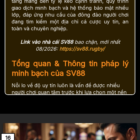
tảng mang đến tỷ lệ kèo cạnh tranh, quy trình
giao dịch minh bạch và hệ thống bảo mật nhiều
lớp, đáp ứng nhu cầu của đông đảo người chơi
đang tìm kiếm một địa chỉ cá cược uy tín, an
toàn và chuyên nghiệp.
Link vào nhà cái SV88
bao chặn, mới nhất
08/2026:
https://sv88.rugby/
Tổng quan & Thông tin pháp lý
minh bạch của SV88
Nỗi lo về độ uy tín luôn là vấn đề được nhiều
người chơi quan tâm trước khi lựa chọn một nền
tảng mới. Với
SV88 com
, mọi thông tin liên quan
đến nguồn gốc hoạt động và tiêu chuẩn vận
hành đều được chú trọng công khai nhằm xây
dựng sự tin tưởng lâu dài từ cộng đồng.
16