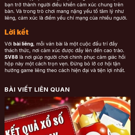
bạn trở thành người điều khiển cảm xúc chung trên
bàn. Và trong trò chơi mang nặng yếu tố tâm lý như
liêng, cảm xúc là điểm yếu chí mạng của nhiều người.
Lời kết
Với
bài liêng
, mỗi ván bài là một cuộc đấu trí đầy
thách thức, nơi cảm xúc được đẩy lên đến cao trào.
SV88
là nơi giúp người chơi chinh phục cảm giác hồi
hộp này một cách trọn vẹn. Đừng bỏ lỡ cơ hội tận
hưởng game liêng theo cách hiện đại và tiện lợi nhất.
BÀI VIẾT LIÊN QUAN