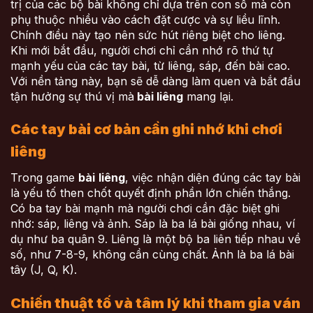
trị của các bộ bài không chỉ dựa trên con số mà còn
phụ thuộc nhiều vào cách đặt cược và sự liều lĩnh.
Chính điều này tạo nên sức hút riêng biệt cho liêng.
Khi mới bắt đầu, người chơi chỉ cần nhớ rõ thứ tự
mạnh yếu của các tay bài, từ liêng, sáp, đến bài cao.
Với nền tảng này, bạn sẽ dễ dàng làm quen và bắt đầu
tận hưởng sự thú vị mà
bài liêng
mang lại.
Các tay bài cơ bản cần ghi nhớ khi chơi
liêng
Trong game
bài
liêng
, việc nhận diện đúng các tay bài
là yếu tố then chốt quyết định phần lớn chiến thắng.
Có ba tay bài mạnh mà người chơi cần đặc biệt ghi
nhớ: sáp, liêng và ảnh. Sáp là ba lá bài giống nhau, ví
dụ như ba quân 9. Liêng là một bộ ba liên tiếp nhau về
số, như 7-8-9, không cần cùng chất. Ảnh là ba lá bài
tây (J, Q, K).
Chiến thuật tố và tâm lý khi tham gia ván