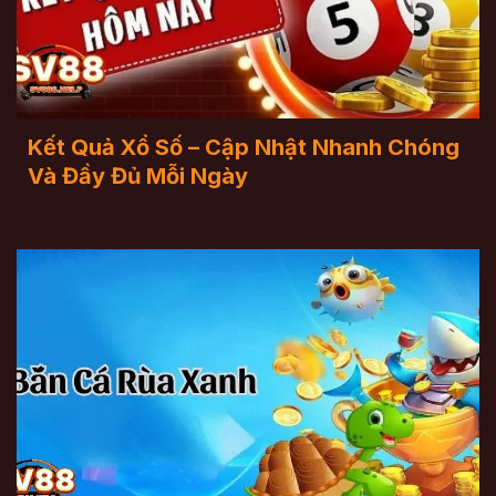
Kết Quả Xổ Số – Cập Nhật Nhanh Chóng
Và Đầy Đủ Mỗi Ngày