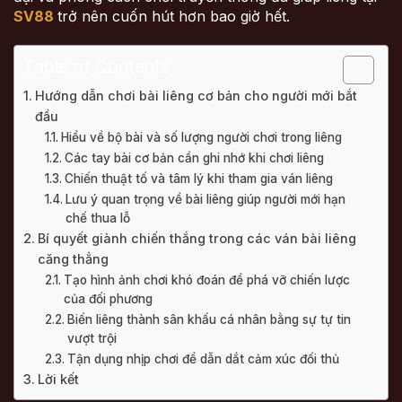
SV88
trở nên cuốn hút hơn bao giờ hết.
Table of Contents
Hướng dẫn chơi bài liêng cơ bản cho người mới bắt
đầu
Hiểu về bộ bài và số lượng người chơi trong liêng
Các tay bài cơ bản cần ghi nhớ khi chơi liêng
Chiến thuật tố và tâm lý khi tham gia ván liêng
Lưu ý quan trọng về bài liêng giúp người mới hạn
chế thua lỗ
Bí quyết giành chiến thắng trong các ván bài liêng
căng thẳng
Tạo hình ảnh chơi khó đoán để phá vỡ chiến lược
của đối phương
Biến liêng thành sân khấu cá nhân bằng sự tự tin
vượt trội
Tận dụng nhịp chơi để dẫn dắt cảm xúc đối thủ
Lời kết