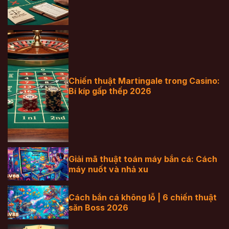
quả
Chiến thuật Martingale trong Casino:
Bí kíp gấp thếp 2026
Chiến thuật
Martingale là
gì?
Giải mã thuật toán máy bắn cá: Cách
máy nuốt và nhả xu
Cách bắn cá không lỗ | 6 chiến thuật
săn Boss 2026