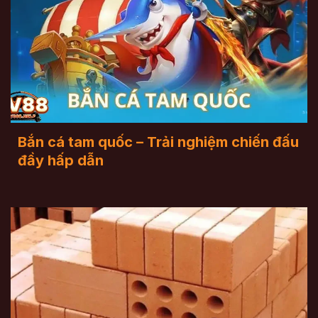
Bắn cá tam quốc – Trải nghiệm chiến đấu
đầy hấp dẫn