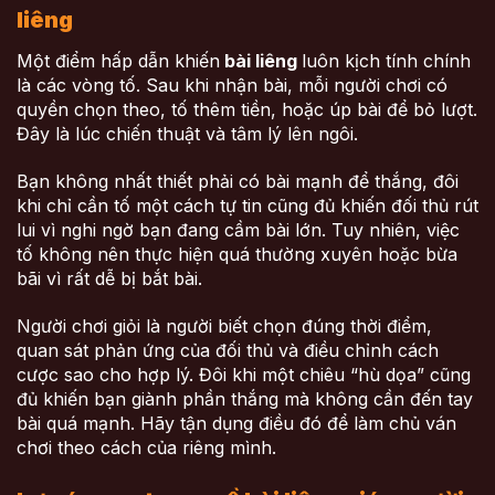
liêng
Một điểm hấp dẫn khiến
bài liêng
luôn kịch tính chính
là các vòng tố. Sau khi nhận bài, mỗi người chơi có
quyền chọn theo, tố thêm tiền, hoặc úp bài để bỏ lượt.
Đây là lúc chiến thuật và tâm lý lên ngôi.
Bạn không nhất thiết phải có bài mạnh để thắng, đôi
khi chỉ cần tố một cách tự tin cũng đủ khiến đối thủ rút
lui vì nghi ngờ bạn đang cầm bài lớn. Tuy nhiên, việc
tố không nên thực hiện quá thường xuyên hoặc bừa
bãi vì rất dễ bị bắt bài.
Người chơi giỏi là người biết chọn đúng thời điểm,
quan sát phản ứng của đối thủ và điều chỉnh cách
cược sao cho hợp lý. Đôi khi một chiêu “hù dọa” cũng
đủ khiến bạn giành phần thắng mà không cần đến tay
bài quá mạnh. Hãy tận dụng điều đó để làm chủ ván
chơi theo cách của riêng mình.