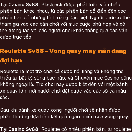
Tại
Casino Sv88
, Blackjack được phát triển với nhiều
phiên bản khác nhau, từ các phiên bản cổ điển đến các
phiên bản có những tính năng đặc biệt. Người chơi có thể
tham gia vào các bàn chơi với mức cược phù hợp và có
thể tương tác với các người chơi khác thông qua các ván
cược trực tiếp.
Roulette Sv88 – Vòng quay may mắn đang
đợi bạn
Roulette là một trò chơi cá cược nổi tiếng và không thể
thiếu tại bất kỳ sòng bạc nào, và Chuyên mục Casino cũng
không ngoại lệ. Trò chơi này được biết đến với một bánh
xe quay lớn, nơi người chơi đặt cược vào các số và màu
sắc.
Sau khi bánh xe quay xong, người chơi sẽ nhận được
phần thưởng dựa trên kết quả ngẫu nhiên của vòng quay.
Tại
Casino Sv88
, Roulette có nhiều phiên bản, từ roulette