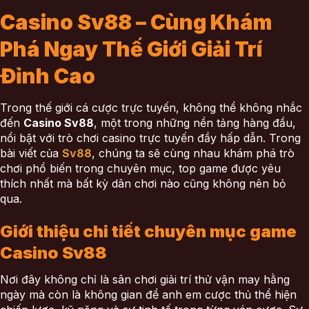
Casino Sv88 – Cùng Khám
Phá Ngay Thế Giới Giải Trí
Đỉnh Cao
Trong thế giới cá cược trực tuyến, không thể không nhắc
đến
Casino Sv88
, một trong những nền tảng hàng đầu,
nổi bật với trò chơi casino trực tuyến đầy hấp dẫn. Trong
bài viết của
Sv88
, chúng ta sẽ cùng nhau khám phá trò
chơi phổ biến trong chuyên mục, top game được yêu
thích nhất mà bất kỳ dân chơi nào cũng không nên bỏ
qua.
Giới thiệu chi tiết chuyên mục game
Casino Sv88
Nơi đây không chỉ là sân chơi giải trí thử vận may hằng
ngày mà còn là không gian để anh em cược thủ thể hiện