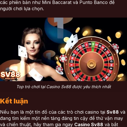
các phiên bản như Mini Baccarat và Punto Banco để
người chơi lựa chọn.
Top trò chơi tại Casino Sv88 được yêu thích nhất
Kết luận
Nếu bạn là một tín đồ của các trò chơi casino tại
Sv88
và
đang tìm kiếm một nền tảng đáng tin cậy để thử vận may
và chiến thuật, hãy tham gia ngay
Casino Sv88
và bắt