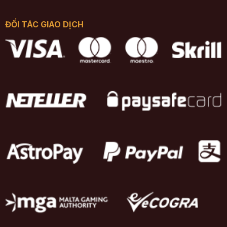
ĐỐI TÁC GIAO DỊCH