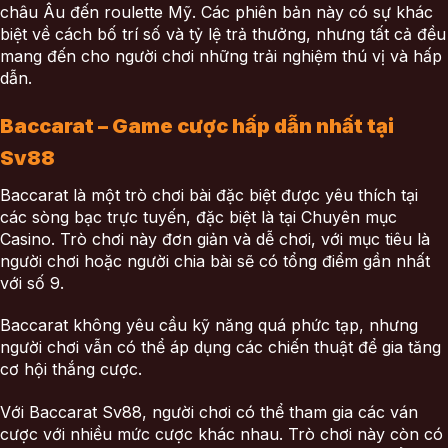
châu Âu đến roulette Mỹ. Các phiên bản này có sự khác
biệt về cách bố trí số và tỷ lệ trả thưởng, nhưng tất cả đều
mang đến cho người chơi những trải nghiệm thú vị và hấp
dẫn.
Baccarat – Game cược hấp dẫn nhất tại
Sv88
Baccarat là một trò chơi bài đặc biệt được yêu thích tại
các sòng bạc trực tuyến, đặc biệt là tại Chuyên mục
Casino. Trò chơi này đơn giản và dễ chơi, với mục tiêu là
người chơi hoặc người chia bài sẽ có tổng điểm gần nhất
với số 9.
Baccarat không yêu cầu kỹ năng quá phức tạp, nhưng
người chơi vẫn có thể áp dụng các chiến thuật để gia tăng
cơ hội thắng cược.
Với Baccarat Sv88, người chơi có thể tham gia các ván
cược với nhiều mức cược khác nhau. Trò chơi này còn có