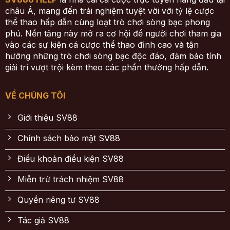
châu Á, mang đến trải nghiệm tuyệt vời với tỷ lệ cược
thể thao hấp dẫn cùng loạt trò chơi sòng bạc phong
phú. Nền tảng này mở ra cơ hội để người chơi tham gia
vào các sự kiện cá cược thể thao đỉnh cao và tận
hưởng những trò chơi sòng bạc độc đáo, đảm bảo tính
giải trí vượt trội kèm theo các phần thưởng hấp dẫn.
VỀ CHÚNG TÔI
Giới thiệu SV88
Chính sách bảo mật SV88
Điều khoản điều kiện SV88
Miễn trừ trách nhiệm SV88
Quyền riêng tư SV88
Tác giả SV88