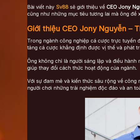
Bài viết này
Sv88
sẽ giới thiệu về
CEO Jony Ng
cũng như những mục tiêu tương lai mà ông đề x
Giới thiệu CEO Jony Nguyễn – T
Trong ngành công nghiệp cá cược trực tuyến đa
tảng cá cược khẳng định được vị thế và phát t
Ông không chỉ là người sáng lập và điều hành
giúp thay đổi cách thức hoạt động của ngành.
Với sự đam mê và kiến thức sâu rộng về công 
người chơi những trải nghiệm độc đáo và an to