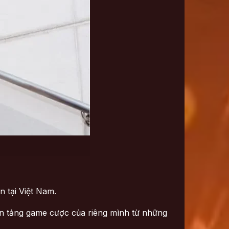
n tại Việt Nam.
ền tảng game cược của riêng mình từ những