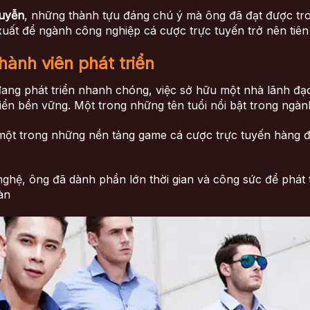
uyễn
, những thành tựu đáng chú ý mà ông đã đạt được tro
uất để ngành công nghiệp cá cược trực tuyến trở nên tiên
hành viên phát triển
ng phát triển nhanh chóng, việc sở hữu một nhà lãnh đạo 
riển bền vững. Một trong những tên tuổi nổi bật trong ngà
 một trong những nền tảng game cá cược trực tuyến hàng đ
nghệ, ông đã dành phần lớn thời gian và công sức để phát
àn