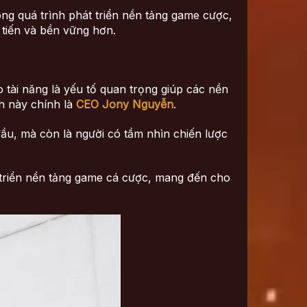
ng quá trình phát triển nền tảng game cược,
 tiến và bền vững hơn.
tài năng là yếu tố quan trọng giúp các nền
nh này chính là
CEO Jony Nguyễn
.
ầu, mà còn là người có tầm nhìn chiến lược
 triển nền tảng game cá cược, mang đến cho