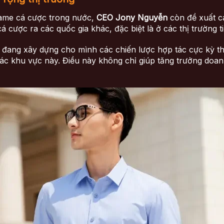
 game cá cược trong nước,
CEO Jony Nguyễn
còn đề xuất c
á cược ra các quốc gia khác, đặc biệt là ở các thị trường
đang xây dựng cho mình các chiến lược hợp tác cực kỳ thu
ác khu vực này. Điều này không chỉ giúp tăng trưởng doan