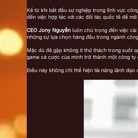
Kể từ khi bắt đầu sự nghiệp trong lĩnh vực cô
đến việc hợp tác với các đối tác quốc tế để m
CEO Jony Nguyễn
luôn chú trọng đến việc cải 
những sự lựa chọn hàng đầu trong ngành công
Mặc dù đã gặp không ít thử thách trong suốt q
game cá cược của mình trở thành một công ty 
Điều này không chỉ thể hiện tài năng lãnh đạo