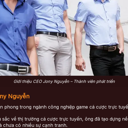
Giới thiệu CEO Jony Nguyễn – Thành viên phát triển
ony Nguyễn
n phong trong ngành công nghiệp game cá cược trực tuyế
 sắc về thị trường cá cược trực tuyến, ông đã tạo dựng n
 chưa có nhiều sự cạnh tranh.