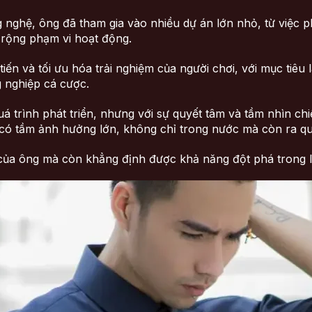
ng nghệ, ông đã tham gia vào nhiều dự án lớn nhỏ, từ việc
ở rộng phạm vi hoạt động.
tiến và tối ưu hóa trải nghiệm của người chơi, với mục tiê
 nghiệp cá cược.
uá trình phát triển, nhưng với sự quyết tâm và tầm nhìn 
có tầm ảnh hưởng lớn, không chỉ trong nước mà còn ra qu
 của ông mà còn khẳng định được khả năng đột phá trong l