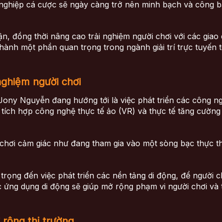
 nghiệp cá cược sẽ ngày càng trở nên minh bạch và công 
ận, đồng thời nâng cao trải nghiệm người chơi với các gia
ành một phần quan trọng trong ngành giải trí trực tuyến t
 nghiệm người chơi
ny Nguyễn đang hướng tới là việc phát triển các công nghệ 
c tích hợp công nghệ thực tế ảo (VR) và thực tế tăng cườn
ơi cảm giác như đang tham gia vào một sòng bạc thực thụ
trọng đến việc phát triển các nền tảng di động, để người c
các ứng dụng di động sẽ giúp mở rộng phạm vi người chơi và
rộng thị trường