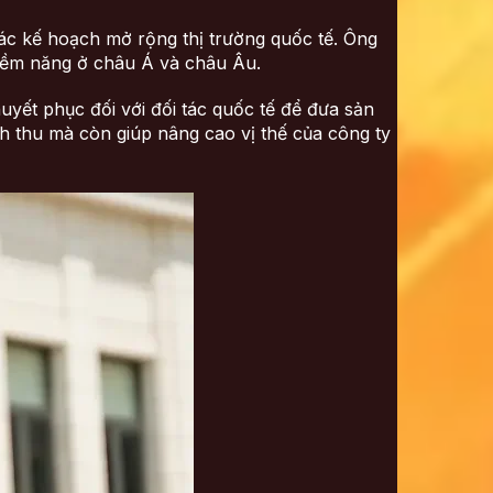
ác kế hoạch mở rộng thị trường quốc tế. Ông
 tiềm năng ở châu Á và châu Âu.
yết phục đối với đối tác quốc tế để đưa sản
h thu mà còn giúp nâng cao vị thế của công ty