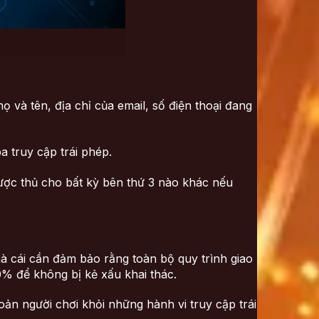
ọ và tên, địa chỉ của email, số điện thoại đang
 truy cập trái phép.
cược thủ cho bất kỳ bên thứ 3 nào khác nếu
hà cái cần đảm bảo rằng toàn bộ quy trình giao
0% để không bị kẻ xấu khai thác.
ản người chơi khỏi những hành vi truy cập trái