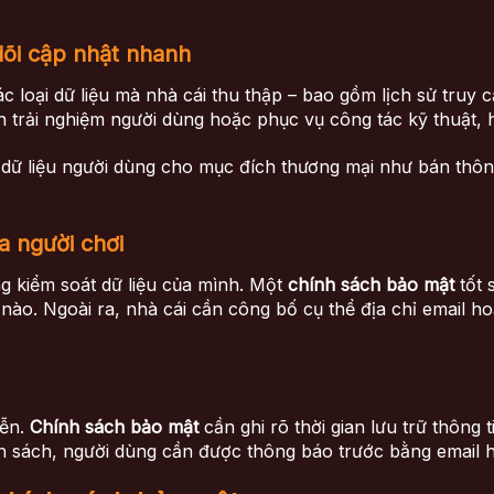
dõi cập nhật nhanh
 loại dữ liệu mà nhà cái thu thập – bao gồm lịch sử truy cậ
n trải nghiệm người dùng hoặc phục vụ công tác kỹ thuật, 
 dữ liệu người dùng cho mục đích thương mại như bán thô
a người chơi
 kiểm soát dữ liệu của mình. Một
chính sách bảo mật
tốt 
nào. Ngoài ra, nhà cái cần công bố cụ thể địa chỉ email ho
iễn.
Chính sách bảo mật
cần ghi rõ thời gian lưu trữ thông 
nh sách, người dùng cần được thông báo trước bằng email h