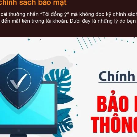
 chính sách bảo mật
à cái thường nhấn “Tôi đồng ý” mà không đọc kỹ chính sách
ân đến mất tiền trong tài khoản. Dưới đây là những lý do bạ