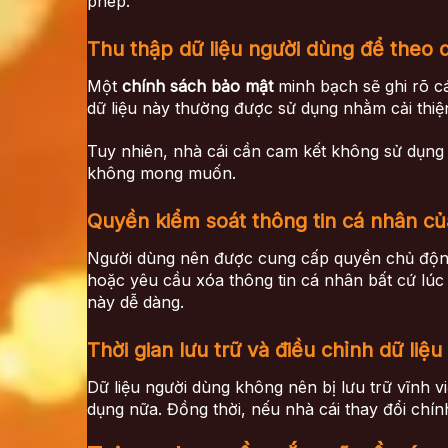
phép.
Thu thập dữ liệu người dùng để theo 
Một
chính sách bảo mật
minh bạch sẽ ghi rõ các
dữ liệu này thường được sử dụng nhằm cải thiệ
Tuy nhiên, nhà cái cần cam kết không sử dụng
không mong muốn.
Quyền kiểm soát thông tin cá nhân củ
Người dùng nên được cung cấp quyền chủ động
hoặc yêu cầu xóa thông tin cá nhân bất cứ lúc 
này dễ dàng.
Thời gian lưu trữ và điều chỉnh dữ liệu
Dữ liệu người dùng không nên bị lưu trữ vĩnh v
dụng nữa. Đồng thời, nếu nhà cái thay đổi chí