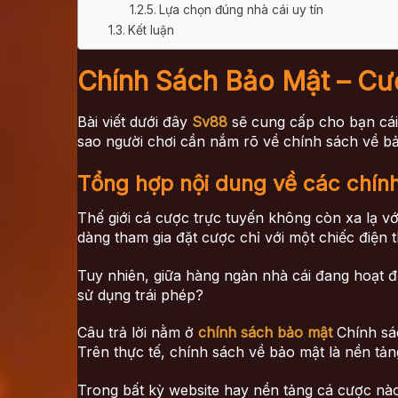
Lựa chọn đúng nhà cái uy tín
Kết luận
Chính Sách Bảo Mật – Cư
Bài viết dưới đây
Sv88
sẽ cung cấp cho bạn cái
sao người chơi cần nắm rõ về chính sách về bả
Tổng hợp nội dung về các chín
Thế giới cá cược trực tuyến không còn xa lạ vớ
dàng tham gia đặt cược chỉ với một chiếc điện 
Tuy nhiên, giữa hàng ngàn nhà cái đang hoạt độ
sử dụng trái phép?
Câu trả lời nằm ở
chính sách bảo mật
Chính sác
Trên thực tế, chính sách về bảo mật là nền tản
Trong bất kỳ website hay nền tảng cá cược nà