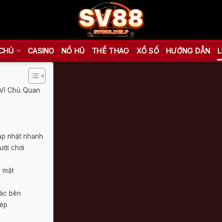
CHỦ
CASINO
NỔ HŨ
THỂ THAO
XỔ SỐ
HƯỚNG DẪN
L
 Vì Chủ Quan
cập nhật nhanh
ười chơi
o mật
các bên
hép