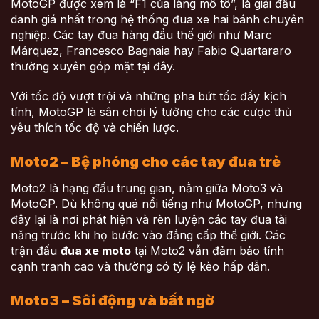
MotoGP được xem là “F1 của làng mô tô”, là giải đấu
danh giá nhất trong hệ thống đua xe hai bánh chuyên
nghiệp. Các tay đua hàng đầu thế giới như Marc
Márquez, Francesco Bagnaia hay Fabio Quartararo
thường xuyên góp mặt tại đây.
Với tốc độ vượt trội và những pha bứt tốc đầy kịch
tính, MotoGP là sân chơi lý tưởng cho các cược thủ
yêu thích tốc độ và chiến lược.
Moto2 – Bệ phóng cho các tay đua trẻ
Moto2 là hạng đấu trung gian, nằm giữa Moto3 và
MotoGP. Dù không quá nổi tiếng như MotoGP, nhưng
đây lại là nơi phát hiện và rèn luyện các tay đua tài
năng trước khi họ bước vào đẳng cấp thế giới. Các
trận đấu
đua xe moto
tại Moto2 vẫn đảm bảo tính
cạnh tranh cao và thường có tỷ lệ kèo hấp dẫn.
Moto3 – Sôi động và bất ngờ