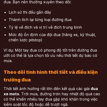
đua. Bạn nên thường xuyên theo dõi:
Lịch sử thi đấu gần đây
Thành tích tại từng loại đường đua
Tỷ lệ về đích và vị trí về đích trung bình
Mức độ ổn định của đội đua (hãng xe, kỹ thuật,
chiến lược pitstop)
Ví dụ: Một tay đua có phong độ tốt trên đường đua
ướt có thể là lựa chọn tối ưu nếu thời tiết dự báo có
mưa.
Theo dõi tình hình thời tiết và điều kiện
trường đua
Thời tiết ảnh hưởng rất lớn đến kết quả các giải
đua
xe moto
. Trời mưa, đường trơn hay nhiệt độ quá cao
có thể khiến nhiều tay đua gặp khó khăn trong việc
kiểm soát tốc độ hoặc dễ trượt ngã.