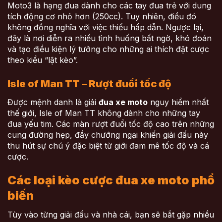
Moto3 là hạng đua dành cho các tay đua trẻ với dung
tích động cơ nhỏ hơn (250cc). Tuy nhiên, điều đó
không đồng nghĩa với việc thiếu hấp dẫn. Ngược lại,
đây là nơi diễn ra nhiều tình huống bất ngờ, khó đoán
và tạo điều kiện lý tưởng cho những ai thích đặt cược
theo kiểu “lật kèo”.
Isle of Man TT – Rượt đuổi tốc độ
Được mệnh danh là giải
đua xe moto
nguy hiểm nhất
thế giới, Isle of Man TT không dành cho những tay
đua yếu tim. Các màn rượt đuổi tốc độ cao trên những
cung đường hẹp, đầy chướng ngại khiến giải đấu này
thu hút sự chú ý đặc biệt từ giới đam mê tốc độ và cá
cược.
Các loại kèo cược đua xe moto phổ
biến
Tùy vào từng giải đấu và nhà cái, bạn sẽ bắt gặp nhiều