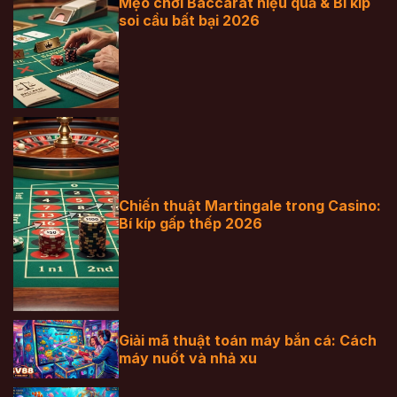
Mẹo chơi Baccarat hiệu quả & Bí kíp
soi cầu bất bại 2026
Mẹo chơi
Baccarat hiệu
quả
Chiến thuật Martingale trong Casino:
Bí kíp gấp thếp 2026
Chiến thuật
Martingale là
gì?
Giải mã thuật toán máy bắn cá: Cách
máy nuốt và nhả xu