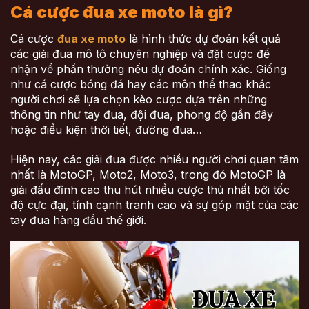
Cá cược đua xe moto là gì?
Cá cược
đua xe moto
là hình thức dự đoán kết quả
các giải đua mô tô chuyên nghiệp và đặt cược để
nhận về phần thưởng nếu dự đoán chính xác. Giống
như cá cược bóng đá hay các môn thể thao khác
người chơi sẽ lựa chọn kèo cược dựa trên những
thông tin như tay đua, đội đua, phong độ gần đây
hoặc điều kiện thời tiết, đường đua…
Hiện nay, các giải đua được nhiều người chơi quan tâm
nhất là MotoGP, Moto2, Moto3, trong đó MotoGP là
giải đấu đỉnh cao thu hút nhiều cược thủ nhất bởi tốc
độ cực đại, tính cạnh tranh cao và sự góp mặt của các
tay đua hàng đầu thế giới.