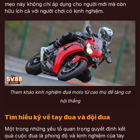
mẹo này không chỉ áp dụng cho người mới mà còn
hữu ích cả với người chơi có kinh nghiệm.
Tham khảo kinh nghiệm đua moto từ cao thủ để tăng cơ
hội thắng
Tìm hiểu kỹ về tay đua và đội đua
Một trong những yếu tố quan trọng quyết định kết
quả cuộc đua là phong độ và kinh nghiệm của tay