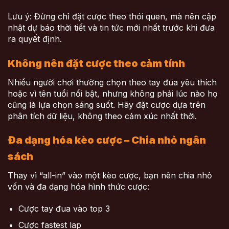
Lưu ý: Đừng chỉ đặt cược theo thói quen, mà nên cập
nhật dự báo thời tiết và tin tức mới nhất trước khi đưa
ra quyết định.
Không nên đặt cược theo cảm tính
Nhiều người chơi thường chọn theo tay đua yêu thích
hoặc vì tên tuổi nổi bật, nhưng không phải lúc nào họ
cũng là lựa chọn sáng suốt. Hãy đặt cược dựa trên
phân tích dữ liệu, không theo cảm xúc nhất thời.
Đa dạng hóa kèo cược – Chia nhỏ ngân
sách
Thay vì “all-in” vào một kèo cược, bạn nên chia nhỏ
vốn và đa dạng hóa hình thức cược:
Cược tay đua vào top 3
Cược fastest lap