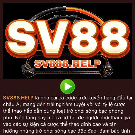
SV888 HELP
là nhà cái cá cược trực tuyến hàng đầu tại
châu Á, mang đến trải nghiệm tuyệt vời với tỷ lệ cược
thể thao hấp dẫn cùng loạt trò chơi sòng bạc phong
phú. Nền tảng này mở ra cơ hội để người chơi tham gia
vào các sự kiện cá cược thể thao đỉnh cao và tận
hưởng những trò chơi sòng bạc độc đáo, đảm bảo tính