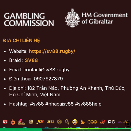
ĐỊA CHỈ LIÊN HỆ
Website:
https://sv88.rugby/
Brald :
SV88
Email:
contact@sv88.rugby
Điện thoại: 0907927879
Địa chỉ: 182 Trần Não, Phường An Khánh, Thủ Đức,
Hồ Chí Minh, Việt Nam
Hashtag: #sv88 #nhacaisv88 #sv888help