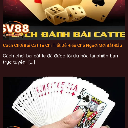
Cách Chơi Bài Cát Tê Chi Tiết Dễ Hiểu Cho Người Mới Bắt Đầu
Cách chơi bài cát tê đã được tối ưu hóa tại phiên bản
trực tuyến, [...]