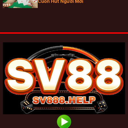
Cuốn Hút Người Mới