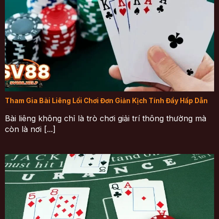
Tham Gia Bài Liêng Lối Chơi Đơn Giản Kịch Tính Đầy Hấp Dẫn
Bài liêng không chỉ là trò chơi giải trí thông thường mà
còn là nơi [...]