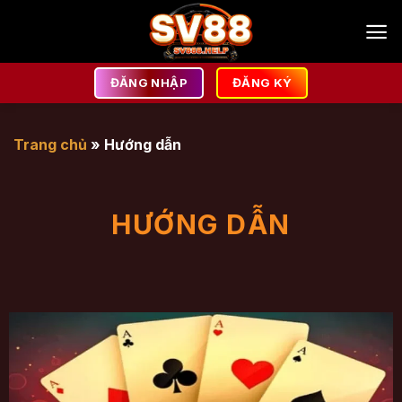
Bỏ
qua
nội
dung
ĐĂNG NHẬP
ĐĂNG KÝ
Trang chủ
»
Hướng dẫn
HƯỚNG DẪN