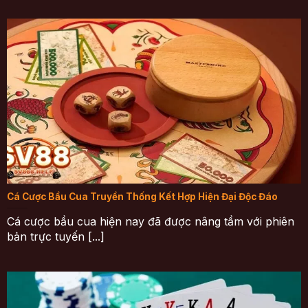
Cá Cược Bầu Cua Truyền Thống Kết Hợp Hiện Đại Độc Đáo
Cá cược bầu cua hiện nay đã được nâng tầm với phiên
bản trực tuyến [...]