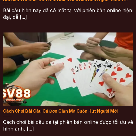
Bài cẩu hiện nay đã có mặt tại với phiên bản online hiện
đại, dễ [...]
Cách Chơi Bài Câu Cá Đơn Giản Mà Cuốn Hút Người Mới
Cách chơi bài câu cá tại phiên bản online được tối ưu về
hình ảnh, [...]