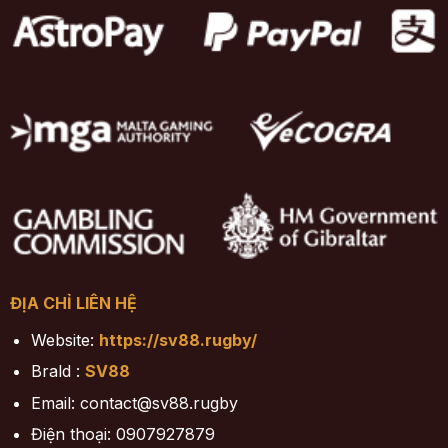
ĐỊA CHỈ LIÊN HỆ
Website:
https://sv88.rugby/
Brald :
SV88
Email:
contact@sv88.rugby
Điện thoại: 0907927879