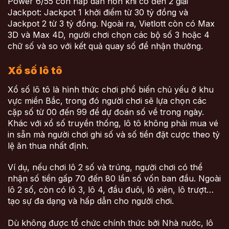
Power 6/55 còn hấp dẫn hơn khi có đến 2 giải
Jackpot: Jackpot 1 khởi điểm từ 30 tỷ đồng và
Jackpot 2 từ 3 tỷ đồng. Ngoài ra, Vietlott còn có Max
3D và Max 4D, người chơi chọn các bộ số 3 hoặc 4
chữ số và so với kết quả quay số để nhận thưởng.
Xổ số lô tô
Xổ số lô tô là hình thức chơi phổ biến chủ yếu ở khu
vực miền Bắc, trong đó người chơi sẽ lựa chọn các
cặp số từ 00 đến 99 để dự đoán số về trong ngày.
Khác với xổ số truyền thống, lô tô không phải mua vé
in sẵn mà người chơi ghi số và số tiền đặt cược theo tỷ
lệ ăn thua nhất định.
Ví dụ, nếu chơi lô 2 số và trúng, người chơi có thể
nhận số tiền gấp 70 đến 80 lần số vốn ban đầu. Ngoài
lô 2 số, còn có lô 3, lô 4, đầu đuôi, lô xiên, lô trượt…
tạo sự đa dạng và hấp dẫn cho người chơi.
Dù không được tổ chức chính thức bởi Nhà nước, lô