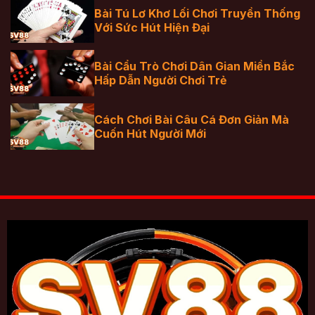
Bài Tú Lơ Khơ Lối Chơi Truyền Thống
Với Sức Hút Hiện Đại
Bài Cẩu Trò Chơi Dân Gian Miền Bắc
Hấp Dẫn Người Chơi Trẻ
Cách Chơi Bài Câu Cá Đơn Giản Mà
Cuốn Hút Người Mới