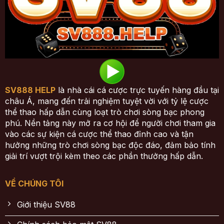
SV888 HELP
là nhà cái cá cược trực tuyến hàng đầu tại
châu Á, mang đến trải nghiệm tuyệt vời với tỷ lệ cược
thể thao hấp dẫn cùng loạt trò chơi sòng bạc phong
phú. Nền tảng này mở ra cơ hội để người chơi tham gia
vào các sự kiện cá cược thể thao đỉnh cao và tận
hưởng những trò chơi sòng bạc độc đáo, đảm bảo tính
giải trí vượt trội kèm theo các phần thưởng hấp dẫn.
VỀ CHÚNG TÔI
Giới thiệu SV88