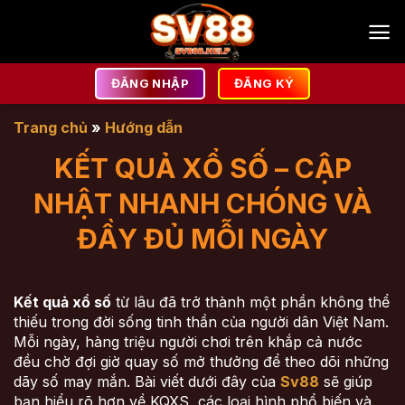
Bỏ
qua
nội
dung
ĐĂNG NHẬP
ĐĂNG KÝ
Trang chủ
»
Hướng dẫn
KẾT QUẢ XỔ SỐ – CẬP
NHẬT NHANH CHÓNG VÀ
ĐẦY ĐỦ MỖI NGÀY
Kết quả xổ số
từ lâu đã trở thành một phần không thể
thiếu trong đời sống tinh thần của người dân Việt Nam.
Mỗi ngày, hàng triệu người chơi trên khắp cả nước
đều chờ đợi giờ quay số mở thưởng để theo dõi những
dãy số may mắn. Bài viết dưới đây của
Sv88
sẽ giúp
bạn hiểu rõ hơn về KQXS, các loại hình phổ biến và