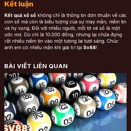
Kết luận
Kết quả xổ số
không chỉ là thông tin đơn thuần về các
con số mà còn là biểu tượng của sự may mắn, niềm tin
và hy vọng. Đối với nhiều người, mỗi tờ vé số là một
ước mơ. Dù chỉ là 10.000 đồng, nhưng lại chứa đựng
rất nhiều niềm tin vào một tương lai tươi sáng. Chúc
anh em có nhiều mắn khi giải trí tại
Sv88
!
BÀI VIẾT LIÊN QUAN