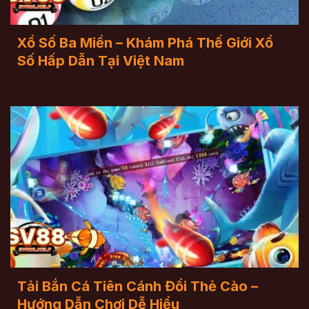
Xổ Số Ba Miền – Khám Phá Thế Giới Xổ
Số Hấp Dẫn Tại Việt Nam
Tải Bắn Cá Tiên Cánh Đổi Thẻ Cào –
Hướng Dẫn Chơi Dễ Hiểu