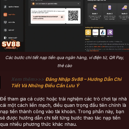
Các bước chi tiết nạp tiền qua ngân hàng, ví điện tử, QR Pay,
thẻ cào
Xem thêm>>>
Đăng Nhập Sv88 – Hướng Dẫn Chi
Tiết Và Những Điều Cần Lưu Ý
Để tham gia cá cược hoặc trải nghiệm các trò chơi tại nhà
cái một cách liền mạch, điều quan trọng đầu tiên chính là
nạp tiền thành công vào tài khoản. Trong phần này, bạn
sẽ được hướng dẫn chi tiết từng bước thao tác nạp tiền
qua nhiều phương thức khác nhau.