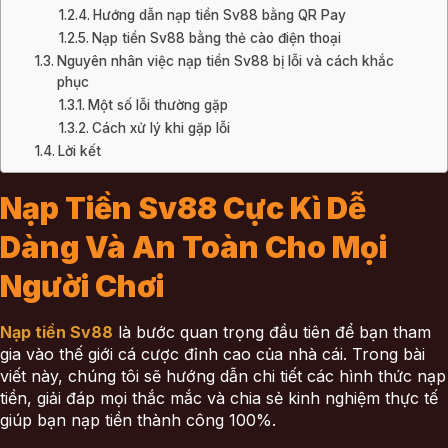
Hướng dẫn nạp tiền Sv88 bằng QR Pay
Nạp tiền Sv88 bằng thẻ cào điện thoại
Nguyên nhân việc nạp tiền Sv88 bị lỗi và cách khắc
phục
Một số lỗi thường gặp
Cách xử lý khi gặp lỗi
Lời kết
Nạp Tiền Sv88 Cực Kì Dễ
Dàng Và An Toàn Cho Mọi
Người Chơi
Nạp tiền Sv88
là bước quan trọng đầu tiên để bạn tham
gia vào thế giới cá cược đỉnh cao của nhà cái. Trong bài
viết này, chúng tôi sẽ hướng dẫn chi tiết các hình thức nạp
tiền, giải đáp mọi thắc mắc và chia sẻ kinh nghiệm thực tế
giúp bạn nạp tiền thành công 100%.