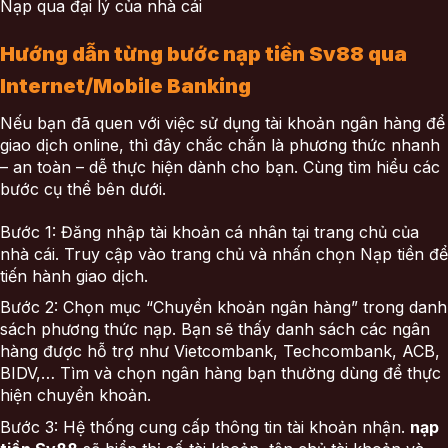
Nạp qua đại lý của nhà cái
Hướng dẫn từng bước nạp tiền Sv88 qua
Internet/Mobile Banking
Nếu bạn đã quen với việc sử dụng tài khoản ngân hàng để
giao dịch online, thì đây chắc chắn là phương thức nhanh
– an toàn – dễ thực hiện dành cho bạn. Cùng tìm hiểu các
bước cụ thể bên dưới.
Bước 1: Đăng nhập tài khoản cá nhân tại trang chủ của
nhà cái.
Truy cập vào trang chủ và nhấn chọn Nạp tiền để
tiến hành giao dịch.
Bước 2: Chọn mục “Chuyển khoản ngân hàng” trong danh
sách phương thức nạp. Bạn sẽ thấy danh sách các ngân
hàng được hỗ trợ như Vietcombank, Techcombank, ACB,
BIDV,… Tìm và chọn ngân hàng bạn thường dùng để thực
hiện chuyển khoản.
Bước 3: Hệ thống cung cấp thông tin tài khoản nhận.
nạp