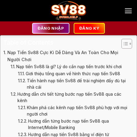
Bỏ
qua
nội
dung
ĐĂNG NHẬP
ĐĂNG KÝ
Table of Contents
Nạp Tiền Sv88 Cực Kì Dễ Dàng Và An Toàn Cho Mọi
Người Chơi
Nạp tiền Sv88 là gì? Lý do cần nạp tiền trước khi chơi
Giới thiệu tổng quan về hình thức nạp tiền Sv88
Tiến hành nạp tiền Sv88 để trải nghiệm đầy đủ tại
nhà cái
Hướng dẫn chi tiết từng bước nạp tiền Sv88 qua các
kênh
Khám phá các kênh nạp tiền Sv88 phù hợp với mọi
người chơi
Hướng dẫn từng bước nạp tiền Sv88 qua
Internet/Mobile Banking
Hướng dẫn nạp tiền Sv88 bằng ví điện tử