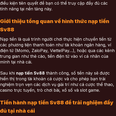
điều kiện tiên quyết để bạn có thể truy cập đầy đủ các
tính năng tại nền tảng này.
Giới thiệu tổng quan về hình thức nạp tiền
Sv88
Nạp tiền là quá trình người chơi thực hiện chuyển tiền từ
các phương tiện thanh toán như tài khoản ngân hàng, ví
điện tử (Momo, ZaloPay, ViettelPay…), hoặc qua các kênh
trung gian như thẻ cào, tiền điện tử vào ví cá nhân của
mình tại nhà cái.
Sau khi
nạp tiền Sv88
thành công, số tiền này sẽ được
hiển thị trong tài khoản cá cược và cho phép bạn trải
nghiệm trọn vẹn các dịch vụ giải trí như cá cược thể thao,
casino trực tuyến, trò chơi bài, xổ số và slot game.
Tiến hành nạp tiền Sv88 để trải nghiệm đầy
đủ tại nhà cái