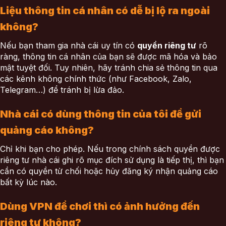
Liệu thông tin cá nhân có dễ bị lộ ra ngoài
không?
Nếu bạn tham gia nhà cái uy tín có
quyền riêng tư
rõ
ràng, thông tin cá nhân của bạn sẽ được mã hóa và bảo
mật tuyệt đối. Tuy nhiên, hãy tránh chia sẻ thông tin qua
các kênh không chính thức (như Facebook, Zalo,
Telegram…) để tránh bị lừa đảo.
Nhà cái có dùng thông tin của tôi để gửi
quảng cáo không?
Chỉ khi bạn cho phép. Nếu trong chính sách quyền được
riêng tư nhà cái ghi rõ mục đích sử dụng là tiếp thị, thì bạn
cần có quyền từ chối hoặc hủy đăng ký nhận quảng cáo
bất kỳ lúc nào.
Dùng VPN để chơi thì có ảnh hưởng đến
riêng tư không?