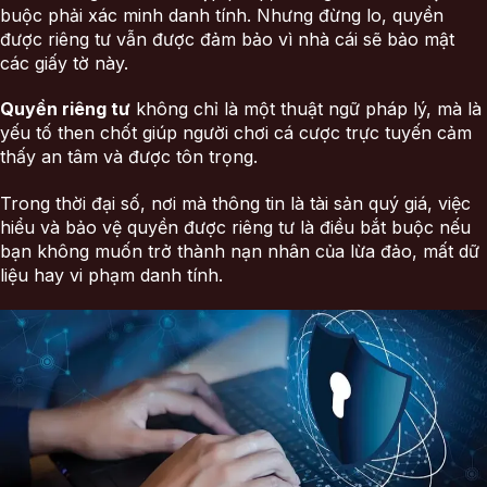
buộc phải xác minh danh tính. Nhưng đừng lo, quyền
được riêng tư vẫn được đảm bảo vì nhà cái sẽ bảo mật
các giấy tờ này.
Quyền riêng tư
không chỉ là một thuật ngữ pháp lý, mà là
yếu tố then chốt giúp người chơi cá cược trực tuyến cảm
thấy an tâm và được tôn trọng.
Trong thời đại số, nơi mà thông tin là tài sản quý giá, việc
hiểu và bảo vệ quyền được riêng tư là điều bắt buộc nếu
bạn không muốn trở thành nạn nhân của lừa đảo, mất dữ
liệu hay vi phạm danh tính.