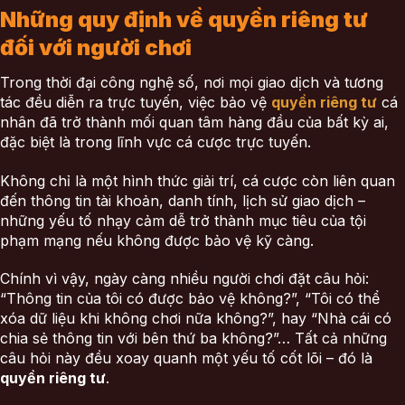
Những quy định về quyền riêng tư
đối với người chơi
Trong thời đại công nghệ số, nơi mọi giao dịch và tương
tác đều diễn ra trực tuyến, việc bảo vệ
quyền riêng tư
cá
nhân đã trở thành mối quan tâm hàng đầu của bất kỳ ai,
đặc biệt là trong lĩnh vực cá cược trực tuyến.
Không chỉ là một hình thức giải trí, cá cược còn liên quan
đến thông tin tài khoản, danh tính, lịch sử giao dịch –
những yếu tố nhạy cảm dễ trở thành mục tiêu của tội
phạm mạng nếu không được bảo vệ kỹ càng.
Chính vì vậy, ngày càng nhiều người chơi đặt câu hỏi:
“Thông tin của tôi có được bảo vệ không?”, “Tôi có thể
xóa dữ liệu khi không chơi nữa không?”, hay “Nhà cái có
chia sẻ thông tin với bên thứ ba không?”… Tất cả những
câu hỏi này đều xoay quanh một yếu tố cốt lõi – đó là
quyền riêng tư
.