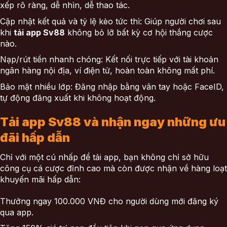
xếp rõ ràng, dễ nhìn, dễ thao tác.
Cập nhật kết quả và tỷ lệ kèo tức thì: Giúp người chơi sau
khi
tải app Sv88
không bỏ lỡ bất kỳ cơ hội thắng cược
nào.
Nạp/rút tiền nhanh chóng: Kết nối trực tiếp với tài khoản
ngân hàng nội địa, ví điện tử, hoàn toàn không mất phí.
Bảo mật nhiều lớp: Đăng nhập bằng vân tay hoặc FaceID,
tự động đăng xuất khi không hoạt động.
Tải app Sv88 và nhận ngay những ưu
đãi hấp dẫn
Chỉ với một cú nhấp để tải app, bạn không chỉ sở hữu
công cụ cá cược đỉnh cao mà còn được nhận về hàng loạt
khuyến mãi hấp dẫn:
Thưởng ngay 100.000 VNĐ cho người dùng mới đăng ký
qua app.