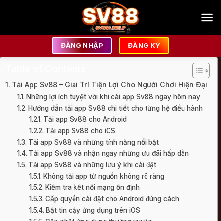
Bỏ
qua
nội
dung
ĐĂNG NHẬP
ĐĂNG KÝ
Table of Contents
Tải App Sv88 – Giải Trí Tiện Lợi Cho Người Chơi Hiện Đại
Những lợi ích tuyệt vời khi cài app Sv88 ngay hôm nay
Hướng dẫn tải app Sv88 chi tiết cho từng hệ điều hành
Tải app Sv88 cho Android
Tải app Sv88 cho iOS
Tải app Sv88 và những tính năng nổi bật
Tải app Sv88 và nhận ngay những ưu đãi hấp dẫn
Tải app Sv88 và những lưu ý khi cài đặt
Không tải app từ nguồn không rõ ràng
Kiểm tra kết nối mạng ổn định
Cấp quyền cài đặt cho Android đúng cách
Bật tin cậy ứng dụng trên iOS