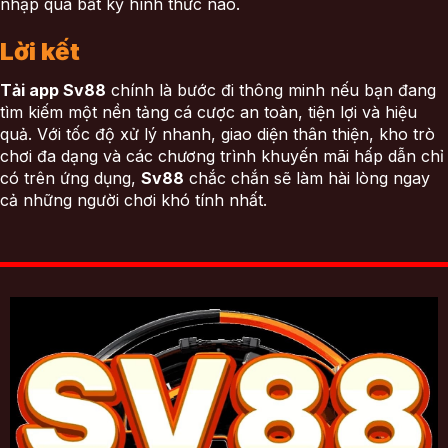
nhập qua bất kỳ hình thức nào.
Lời kết
Tải app Sv88
chính là bước đi thông minh nếu bạn đang
tìm kiếm một nền tảng cá cược an toàn, tiện lợi và hiệu
quả. Với tốc độ xử lý nhanh, giao diện thân thiện, kho trò
chơi đa dạng và các chương trình khuyến mãi hấp dẫn chỉ
có trên ứng dụng,
Sv88
chắc chắn sẽ làm hài lòng ngay
cả những người chơi khó tính nhất.