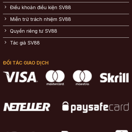
Điều khoản điều kiện SV88
Miễn trừ trách nhiệm SV88
Quyền riêng tư SV88
Tác giả SV88
ĐỐI TÁC GIAO DỊCH