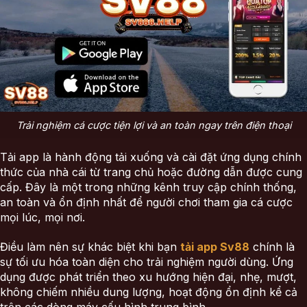
Trải nghiệm cá cược tiện lợi và an toàn ngay trên điện thoại
Tải app là hành động tải xuống và cài đặt ứng dụng chính
thức của nhà cái từ trang chủ hoặc đường dẫn được cung
cấp. Đây là một trong những kênh truy cập chính thống,
an toàn và ổn định nhất để người chơi tham gia cá cược
mọi lúc, mọi nơi.
Điều làm nên sự khác biệt khi bạn
tải app Sv88
chính là
sự tối ưu hóa toàn diện cho trải nghiệm người dùng. Ứng
dụng được phát triển theo xu hướng hiện đại, nhẹ, mượt,
không chiếm nhiều dung lượng, hoạt động ổn định kể cả