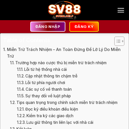
Bỏ
qua
nội
dung
ĐĂNG NHẬP
ĐĂNG KÝ
Table of Contents
Miễn Trừ Trách Nhiệm – An Toàn Đừng Để Lỡ Lý Do Miễn
Trừ
Trường hợp nào cược thủ bị miễn trừ trách nhiệm
Lỗi từ hệ thống nhà cái
Cập nhật thông tin chậm trễ
Lỗi từ phía người chơi
Các sự cố về thanh toán
Sự thay đổi về luật pháp
Tips quan trọng trong chính sách miễn trừ trách nhiệm
Đọc kỹ điều khoản điều kiện
Kiểm tra kỹ các giao dịch
Lưu giữ thông tin liên lạc với nhà cái