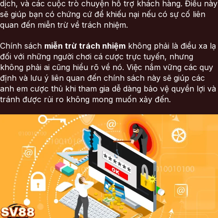
dịch, và các cuộc trò chuyện hỗ trợ khách hàng. Điều này
sẽ giúp bạn có chứng cứ để khiếu nại nếu có sự cố liên
quan đến miễn trừ về trách nhiệm.
Chính sách
miễn trừ trách nhiệm
không phải là điều xa lạ
đối với những người chơi cá cược trực tuyến, nhưng
không phải ai cũng hiểu rõ về nó. Việc nắm vững các quy
định và lưu ý liên quan đến chính sách này sẽ giúp các
anh em cược thủ khi tham gia dễ dàng bảo vệ quyền lợi và
tránh được rủi ro không mong muốn xảy đến.