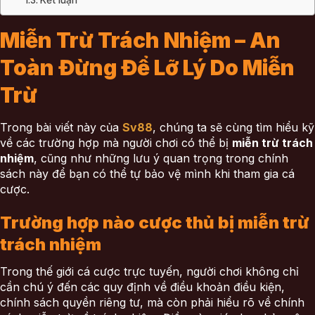
Kết luận
Miễn Trừ Trách Nhiệm – An
Toàn Đừng Để Lỡ Lý Do Miễn
Trừ
Trong bài viết này của
Sv88
, chúng ta sẽ cùng tìm hiểu kỹ
về các trường hợp mà người chơi có thể bị
miễn trừ trách
nhiệm
, cũng như những lưu ý quan trọng trong chính
sách này để bạn có thể tự bảo vệ mình khi tham gia cá
cược.
Trường hợp nào cược thủ bị miễn trừ
trách nhiệm
Trong thế giới cá cược trực tuyến, người chơi không chỉ
cần chú ý đến các quy định về điều khoản điều kiện,
chính sách quyền riêng tư, mà còn phải hiểu rõ về chính