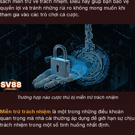
sách miễn trừ về trách nhiệm. Điều này giúp bạn bảo vệ
quyền lợi và tránh những rủi ro không mong muốn khi
tham gia vào các trò chơi cá cược.
Trường hợp nào cược thủ bị miễn trừ trách nhiệm
Miễn trừ trách nhiệm
là một trong những điều khoản
quan trọng mà nhà cái thường áp dụng để giới hạn sự chịu
trách nhiệm trong một số tình huống nhất định.