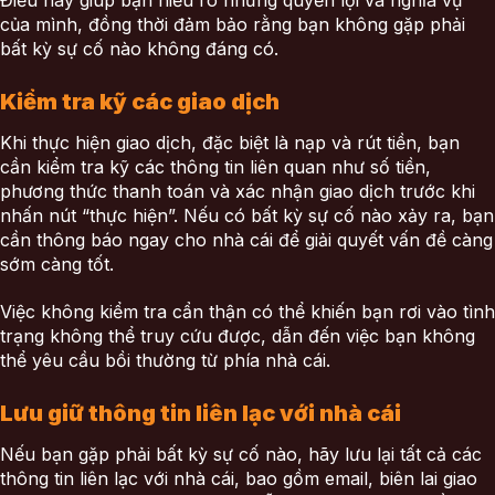
Điều này giúp bạn hiểu rõ những quyền lợi và nghĩa vụ
của mình, đồng thời đảm bảo rằng bạn không gặp phải
bất kỳ sự cố nào không đáng có.
Kiểm tra kỹ các giao dịch
Khi thực hiện giao dịch, đặc biệt là nạp và rút tiền, bạn
cần kiểm tra kỹ các thông tin liên quan như số tiền,
phương thức thanh toán và xác nhận giao dịch trước khi
nhấn nút “thực hiện”. Nếu có bất kỳ sự cố nào xảy ra, bạn
cần thông báo ngay cho nhà cái để giải quyết vấn đề càng
sớm càng tốt.
Việc không kiểm tra cẩn thận có thể khiến bạn rơi vào tình
trạng không thể truy cứu được, dẫn đến việc bạn không
thể yêu cầu bồi thường từ phía nhà cái.
Lưu giữ thông tin liên lạc với nhà cái
Nếu bạn gặp phải bất kỳ sự cố nào, hãy lưu lại tất cả các
thông tin liên lạc với nhà cái, bao gồm email, biên lai giao