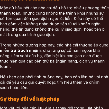
Mặc dù hầu hết các nhà cái đều hỗ trợ nhiều phương thức
thanh toán, nhưng cũng không thể tránh khỏi những sự
cố liên quan đến giao dịch nạp/rút tiền. Điều này có thể
bao gồm việc không nhận được tiền từ tài khoản ngân
hàng, thẻ tín dụng không thể xử lý giao dịch, hoặc tiền bị
mất trong quá trình giao dịch.
Trong những trường hợp này, các nhà cái thường áp dụng
miễn trừ trách nhiệm
, cho rằng sự cố nằm ngoài khả
năng kiểm soát của họ, đặc biệt khi các giao dịch được
thực hiện qua các bên thứ ba (ngân hàng, dịch vụ thanh
toán).
Nếu bạn gặp phải tình huống này, bạn cần liên hệ với nhà
cái để yêu cầu giải quyết hoặc tìm hiểu thêm về chính
sách hoàn tiền.
Sự thay đổi về luật pháp
Một yếu tố nữa cần lưu ý là sự thay đổi trong luật pháp